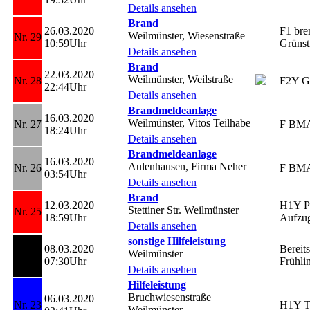
Details ansehen
Brand
26.03.2020
F1 bre
Weilmünster, Wiesenstraße
Nr. 29
10:59Uhr
Grünst
Details ansehen
Brand
22.03.2020
Weilmünster, Weilstraße
Nr. 28
F2Y G
22:44Uhr
Details ansehen
Brandmeldeanlage
16.03.2020
Weilmünster, Vitos Teilhabe
Nr. 27
F BM
18:24Uhr
Details ansehen
Brandmeldeanlage
16.03.2020
Aulenhausen, Firma Neher
Nr. 26
F BM
03:54Uhr
Details ansehen
Brand
12.03.2020
H1Y Pe
Stettiner Str. Weilmünster
Nr. 25
18:59Uhr
Aufzu
Details ansehen
sonstige Hilfeleistung
08.03.2020
Bereits
Weilmünster
Nr. 24
07:30Uhr
Frühli
Details ansehen
Hilfeleistung
Bruchwiesenstraße
06.03.2020
Nr. 23
H1Y T
Weilmünster