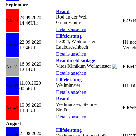
September
Brand
Rod an der Weil,
29.09.2020
Nr. 53
F2 Ge
Grundschule
14:46Uhr
Details ansehen
Hilfeleistung
L3054, Weilmünster-
22.09.2020
H1 na
Nr. 52
Laubuseschbach
17:46Uhr
Verkeh
Details ansehen
Brandmeldeanlage
16.09.2020
Vitos Klinikum Weilmünster
Nr. 51
F BM
12:14Uhr
Details ansehen
Hilfeleistung
11.09.2020
Weilmünster
Nr. 50
H1 Tü
00:56Uhr
Details ansehen
Brand
Weilmünster, Stettiner
10.09.2020
Nr. 49
F RW
Straße
13:31Uhr
Details ansehen
August
Hilfeleistung
21.08.2020
Weilmünster, Taunusstraße