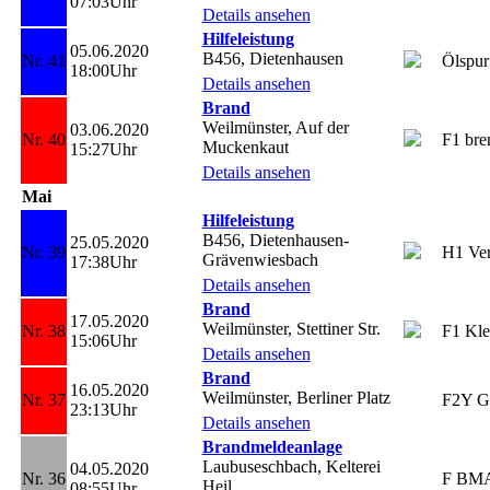
07:03Uhr
Details ansehen
Hilfeleistung
05.06.2020
B456, Dietenhausen
Nr. 41
Ölspur
18:00Uhr
Details ansehen
Brand
Weilmünster, Auf der
03.06.2020
Nr. 40
F1 bre
Muckenkaut
15:27Uhr
Details ansehen
Mai
Hilfeleistung
B456, Dietenhausen-
25.05.2020
Nr. 39
H1 Ver
Grävenwiesbach
17:38Uhr
Details ansehen
Brand
17.05.2020
Weilmünster, Stettiner Str.
Nr. 38
F1 Kle
15:06Uhr
Details ansehen
Brand
16.05.2020
Weilmünster, Berliner Platz
Nr. 37
F2Y G
23:13Uhr
Details ansehen
Brandmeldeanlage
Laubuseschbach, Kelterei
04.05.2020
Nr. 36
F BM
Heil
08:55Uhr