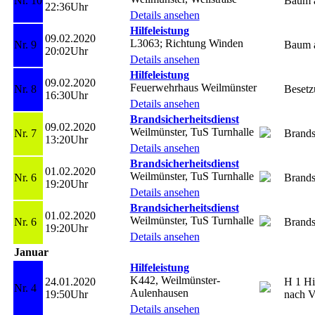
Nr. 10
Baum a
22:36Uhr
Details ansehen
Hilfeleistung
09.02.2020
L3063; Richtung Winden
Nr. 9
Baum a
20:02Uhr
Details ansehen
Hilfeleistung
09.02.2020
Feuerwehrhaus Weilmünster
Nr. 8
Beset
16:30Uhr
Details ansehen
Brandsicherheitsdienst
09.02.2020
Weilmünster, TuS Turnhalle
Nr. 7
Brands
13:20Uhr
Details ansehen
Brandsicherheitsdienst
01.02.2020
Weilmünster, TuS Turnhalle
Nr. 6
Brands
19:20Uhr
Details ansehen
Brandsicherheitsdienst
01.02.2020
Weilmünster, TuS Turnhalle
Nr. 6
Brands
19:20Uhr
Details ansehen
Januar
Hilfeleistung
K442, Weilmünster-
24.01.2020
H 1 Hi
Nr. 4
Aulenhausen
19:50Uhr
nach 
Details ansehen