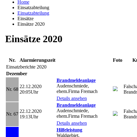
Home
Einsatzabteilung
Einsatzabteilung
Einsätze
Einsätze 2020
Einsätze 2020
Nr.
Alarmierungszeit
Foto
K
Einsatzberichte 2020
Dezember
Brandmeldeanlage
Audenschmiede,
22.12.2020
Falsch
Nr. 68
ehem.Firma Fremach
20:05Uhr
Brandm
Details ansehen
Brandmeldeanlage
Audenschmiede,
22.12.2020
Falsch
Nr. 67
ehem.Firma Fremach
19:13Uhr
Brandm
Details ansehen
Hilfeleistung
Waldgebiet,