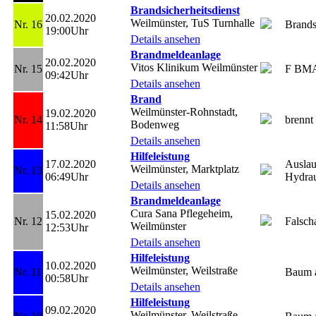
Brandsicherheitsdienst
20.02.2020
Weilmünster, TuS Turnhalle
Nr. 16
Brands
19:00Uhr
Details ansehen
Brandmeldeanlage
20.02.2020
Vitos Klinikum Weilmünster
Nr. 15
F BM
09:42Uhr
Details ansehen
Brand
Weilmünster-Rohnstadt,
19.02.2020
Nr. 14
brennt
Bodenweg
11:58Uhr
Details ansehen
Hilfeleistung
17.02.2020
Auslau
Weilmünster, Marktplatz
Nr. 13
06:49Uhr
Hydrau
Details ansehen
Brandmeldeanlage
Cura Sana Pflegeheim,
15.02.2020
Nr. 12
Falsc
Weilmünster
12:53Uhr
Details ansehen
Hilfeleistung
10.02.2020
Weilmünster, Weilstraße
Nr. 11
Baum a
00:58Uhr
Details ansehen
Hilfeleistung
09.02.2020
Weilmünster, Weilstraße