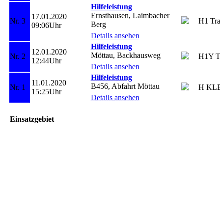
Hilfeleistung
Ernsthausen, Laimbacher
17.01.2020
Nr. 3
H1 Tra
Berg
09:06Uhr
Details ansehen
Hilfeleistung
12.01.2020
Möttau, Backhausweg
Nr. 2
H1Y T
12:44Uhr
Details ansehen
Hilfeleistung
11.01.2020
B456, Abfahrt Möttau
Nr. 1
H KL
15:25Uhr
Details ansehen
Einsatzgebiet