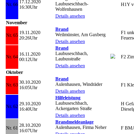
17.12.2020
Laubuseschbach-
Nr. 66
H1Y ve
16:30Uhr
Wolfenhausen
Details ansehen
November
Brand
19.11.2020
F1 unk
Weilmünster, Am Gaxberg
Nr. 65
20:26Uhr
Feuers
Details ansehen
Brand
Laubuseschbach,
16.11.2020
Nr. 64
F2 Zi
Laubusstraße
00:12Uhr
Details ansehen
Oktober
Brand
30.10.2020
Aulenhausen, Windräder
Nr. 63
F1 Kle
16:05Uhr
Details ansehen
Hilfeleistung
Laubuseschbach,
29.10.2020
H Gefa
Nr. 62
Ackergarten Straße
16:40Uhr
Diesel
Details ansehen
Brandmeldeanlage
28.10.2020
Aulenhausen, Firma Neher
Nr. 61
F BM
16:07Uhr