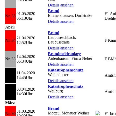
Details ansehen
Brand
01.05.2020
F1 Anf
Emmershausen, Dorfstraße
Nr. 35
06:13Uhr
Drehlei
Details ansehen
April
Brand
Laubuseschbach,
21.04.2020
Nr. 34
F Kam
Laubusstraße
12:52Uhr
Details ansehen
Brandmeldeanlage
14.04.2020
Aulenhausen, Firma Neher
Nr. 33
F BM
05:34Uhr
Details ansehen
Katastrophenschutz
11.04.2020
Weilmünster
Nr. 32
Amtshi
14:45Uhr
Details ansehen
Katastrophenschutz
03.04.2020
Weilburg
Nr. 31
Amtshi
14:30Uhr
Details ansehen
März
Brand
31.03.2020
Möttau, Möttauer Weiher
Nr. 30
F1 br
19:32Uhr