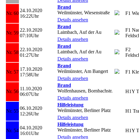
Details ansehen
Brand
24.10.2020
Weilmünster, Wiesenstraße
Nr. 60
F1 Wie
16:22Uhr
Details ansehen
Brand
22.10.2020
F1 Nac
Laimbach, Auf der Au
Nr. 59
07:10Uhr
Feldsc
Details ansehen
Brand
22.10.2020
F2
Laimbach, Auf der Au
Nr. 58
01:27Uhr
Feldsc
Details ansehen
Brand
17.10.2020
Weilmünster, Am Bangert
Nr. 57
F1 Kle
17:58Uhr
Details ansehen
Brand
11.10.2020
Wolfenhausen, Bornbachstr.
Nr. 56
H1Y T
06:07Uhr
Details ansehen
Hilfeleistung
06.10.2020
Weilmünster, Berliner Platz
Nr. 55
H1 Tra
12:26Uhr
Details ansehen
Hilfeleistung
04.10.2020
Weilmünster, Berliner Platz
Nr. 54
H1Y Tr
16:01Uhr
Details ansehen