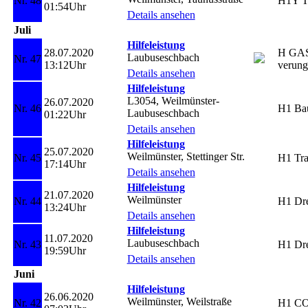
Nr. 48
H1Y T
01:54Uhr
Details ansehen
Juli
Hilfeleistung
28.07.2020
H GAS
Laubuseschbach
Nr. 47
13:12Uhr
verun
Details ansehen
Hilfeleistung
L3054, Weilmünster-
26.07.2020
Nr. 46
H1 Bau
Laubuseschbach
01:22Uhr
Details ansehen
Hilfeleistung
25.07.2020
Weilmünster, Stettinger Str.
Nr. 45
H1 Tra
17:14Uhr
Details ansehen
Hilfeleistung
21.07.2020
Weilmünster
Nr. 44
H1 Dre
13:24Uhr
Details ansehen
Hilfeleistung
11.07.2020
Laubuseschbach
Nr. 43
H1 Dre
19:59Uhr
Details ansehen
Juni
Hilfeleistung
26.06.2020
Weilmünster, Weilstraße
Nr. 42
H1 CO 