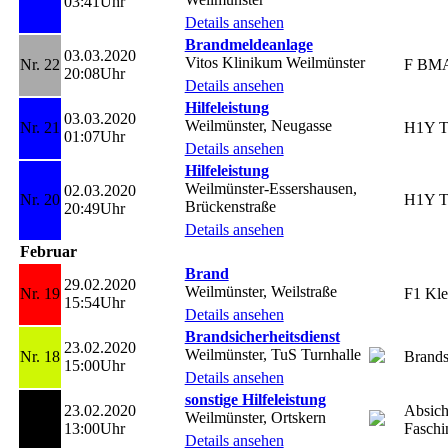
03:41Uhr
Details ansehen
Brandmeldeanlage
03.03.2020
Vitos Klinikum Weilmünster
Nr. 22
F BM
20:08Uhr
Details ansehen
Hilfeleistung
03.03.2020
Weilmünster, Neugasse
Nr. 21
H1Y T
01:07Uhr
Details ansehen
Hilfeleistung
Weilmünster-Essershausen,
02.03.2020
Nr. 20
H1Y T
Brückenstraße
20:49Uhr
Details ansehen
Februar
Brand
29.02.2020
Weilmünster, Weilstraße
Nr. 19
F1 Kle
15:54Uhr
Details ansehen
Brandsicherheitsdienst
23.02.2020
Weilmünster, TuS Turnhalle
Nr. 18
Brands
15:00Uhr
Details ansehen
sonstige Hilfeleistung
23.02.2020
Absich
Weilmünster, Ortskern
Nr. 17
13:00Uhr
Fasch
Details ansehen