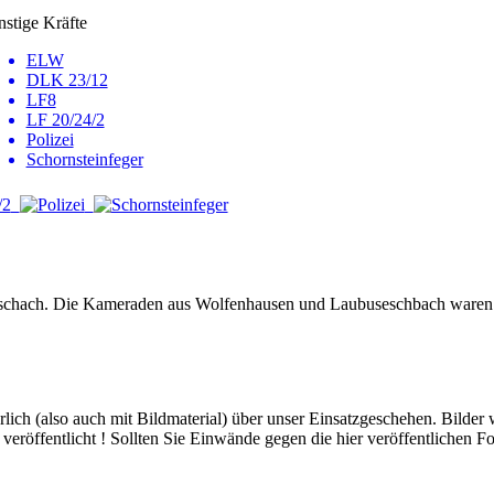
nstige Kräfte
ELW
DLK 23/12
LF8
LF 20/24/2
Polizei
Schornsteinfeger
hach. Die Kameraden aus Wolfenhausen und Laubuseschbach waren ausre
hrlich (also auch mit Bildmaterial) über unser Einsatzgeschehen. Bilder
eröffentlicht ! Sollten Sie Einwände gegen die hier veröffentlichen Fo