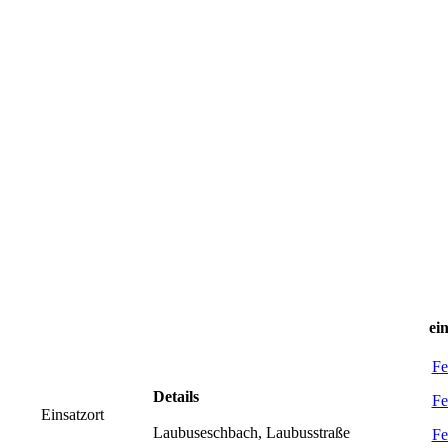
ei
Fe
Details
Fe
Einsatzort
Laubuseschbach, Laubusstraße
Fe