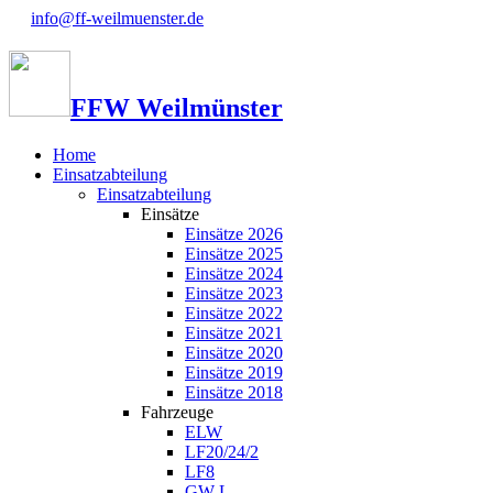
info@ff-weilmuenster.de
FFW Weilmünster
Home
Einsatzabteilung
Einsatzabteilung
Einsätze
Einsätze 2026
Einsätze 2025
Einsätze 2024
Einsätze 2023
Einsätze 2022
Einsätze 2021
Einsätze 2020
Einsätze 2019
Einsätze 2018
Fahrzeuge
ELW
LF20/24/2
LF8
GW-L