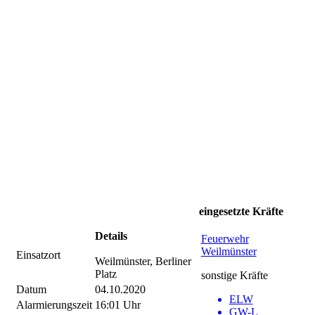
eingesetzte Kräfte
Details
Feuerwehr
Weilmünster
Einsatzort
Weilmünster, Berliner
Platz
sonstige Kräfte
Datum
04.10.2020
ELW
Alarmierungszeit
16:01 Uhr
GW-L