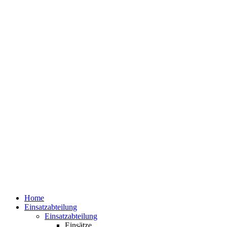
Home
Einsatzabteilung
Einsatzabteilung
Einsätze