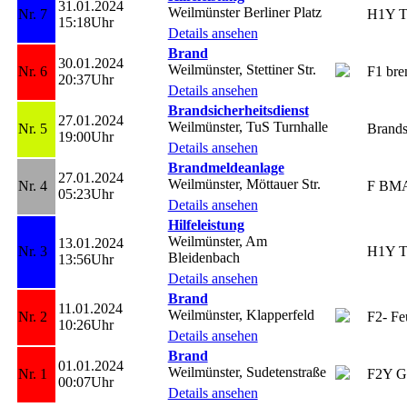
31.01.2024
Weilmünster Berliner Platz
Nr. 7
H1Y Tr
15:18Uhr
Details ansehen
Brand
30.01.2024
Weilmünster, Stettiner Str.
Nr. 6
F1 bre
20:37Uhr
Details ansehen
Brandsicherheitsdienst
27.01.2024
Weilmünster, TuS Turnhalle
Nr. 5
Brands
19:00Uhr
Details ansehen
Brandmeldeanlage
27.01.2024
Weilmünster, Möttauer Str.
Nr. 4
F BM
05:23Uhr
Details ansehen
Hilfeleistung
Weilmünster, Am
13.01.2024
Nr. 3
H1Y T
Bleidenbach
13:56Uhr
Details ansehen
Brand
11.01.2024
Weilmünster, Klapperfeld
Nr. 2
F2- Feu
10:26Uhr
Details ansehen
Brand
01.01.2024
Weilmünster, Sudetenstraße
Nr. 1
F2Y G
00:07Uhr
Details ansehen