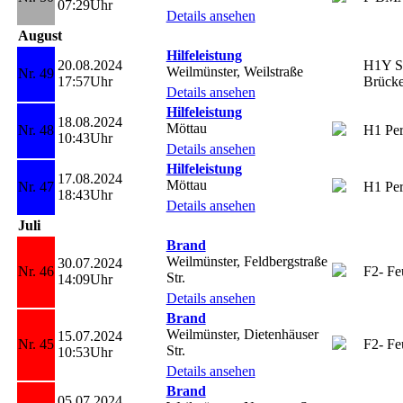
07:29Uhr
Details ansehen
August
Hilfeleistung
20.08.2024
H1Y St
Weilmünster, Weilstraße
Nr. 49
17:57Uhr
Brück
Details ansehen
Hilfeleistung
18.08.2024
Möttau
Nr. 48
H1 Per
10:43Uhr
Details ansehen
Hilfeleistung
17.08.2024
Möttau
Nr. 47
H1 Per
18:43Uhr
Details ansehen
Juli
Brand
Weilmünster, Feldbergstraße
30.07.2024
Nr. 46
F2- Feu
Str.
14:09Uhr
Details ansehen
Brand
Weilmünster, Dietenhäuser
15.07.2024
Nr. 45
F2- Feu
Str.
10:53Uhr
Details ansehen
Brand
05.07.2024