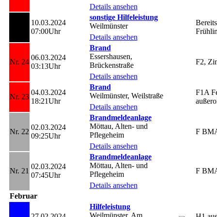
Details ansehen
sonstige Hilfeleistung
10.03.2024
Bereits
Weilmünster
Nr. 25
07:00Uhr
Frühli
Details ansehen
Brand
Essershausen,
06.03.2024
Nr. 24
F2, Z
Brückenstraße
03:13Uhr
Details ansehen
Brand
04.03.2024
F1A Fe
Weilmünster, Weilstraße
Nr. 23
18:21Uhr
außero
Details ansehen
Brandmeldeanlage
Möttau, Alten- und
02.03.2024
Nr. 22
F BM
Pflegeheim
09:25Uhr
Details ansehen
Brandmeldeanlage
Möttau, Alten- und
02.03.2024
Nr. 21
F BM
Pflegeheim
07:45Uhr
Details ansehen
Februar
Hilfeleistung
Weilmünster, Am
27.02.2024
H1 aus