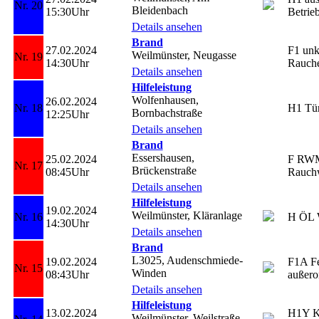
Nr. 20
Bleidenbach
15:30Uhr
Betrieb
Details ansehen
Brand
27.02.2024
F1 unk
Weilmünster, Neugasse
Nr. 19
14:30Uhr
Rauch
Details ansehen
Hilfeleistung
Wolfenhausen,
26.02.2024
Nr. 18
H1 Tü
Bornbachstraße
12:25Uhr
Details ansehen
Brand
Essershausen,
25.02.2024
F RWM,
Nr. 17
Brückenstraße
08:45Uhr
Rauch
Details ansehen
Hilfeleistung
19.02.2024
Weilmünster, Kläranlage
Nr. 16
H ÖL 
14:30Uhr
Details ansehen
Brand
L3025, Audenschmiede-
19.02.2024
F1A Fe
Nr. 15
Winden
08:43Uhr
außero
Details ansehen
Hilfeleistung
13.02.2024
H1Y K
Weilmünster, Weilstraße