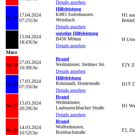
Details ansehen
Hilfeleistung
K883 Aulenhausen-
17.04.2024
H1 aus
Nr. 31
Weinbach
07:25Uhr
Betrieb
Details ansehen
sonstige Hilfeleistung
15.04.2024
B456 Möttau
Nr. 30
H Unwe
18:43Uhr
Details ansehen
März
Brand
27.03.2024
Weilmünster, Stettiner Str.
Nr. 29
F2Y Z
10:30Uhr
Details ansehen
Hilfeleistung
17.03.2024
Rohnstadt, Heidestraße
Nr. 28
H1Y Dr
07:35Uhr
Details ansehen
Brand
Weilmünster,
15.03.2024
Nr. 27
H1 Was
Laubuseschbacher Straße
20:29Uhr
Details ansehen
Brand
Wolfenhausen,
14.03.2024
Nr. 26
F2, Z
Bornbachstraße
10:52Uhr