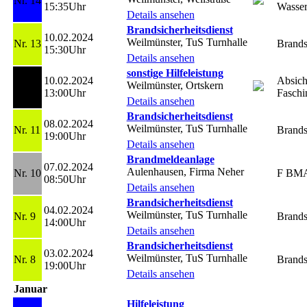
Nr. 14
15:35Uhr
Wasse
Details ansehen
Brandsicherheitsdienst
10.02.2024
Weilmünster, TuS Turnhalle
Nr. 13
Brands
15:30Uhr
Details ansehen
sonstige Hilfeleistung
10.02.2024
Absich
Weilmünster, Ortskern
Nr. 12
13:00Uhr
Fasch
Details ansehen
Brandsicherheitsdienst
08.02.2024
Weilmünster, TuS Turnhalle
Nr. 11
Brands
19:00Uhr
Details ansehen
Brandmeldeanlage
07.02.2024
Aulenhausen, Firma Neher
Nr. 10
F BM
08:50Uhr
Details ansehen
Brandsicherheitsdienst
04.02.2024
Weilmünster, TuS Turnhalle
Nr. 9
Brands
14:00Uhr
Details ansehen
Brandsicherheitsdienst
03.02.2024
Weilmünster, TuS Turnhalle
Nr. 8
Brands
19:00Uhr
Details ansehen
Januar
Hilfeleistung