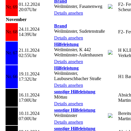
Brand
01.12.2024
F2- Feu
Weilmünster, Fasanenweg
Nr. 69
20:07Uhr
Scheu
Details ansehen
November
Brand
24.11.2024
Weilmünster, Sudetenstraße
Nr. 68
F2- Feu
14:39Uhr
Details ansehen
Hilfeleistung
Weilmünster, K 442
21.11.2024
H KL
Nr. 67
Weilmünster-Aulenhausen
02:55Uhr
Verkeh
Details ansehen
Hilfeleistung
Weilmünster,
19.11.2024
Nr. 66
H1 Ba
Laubuseschbacher Straße
17:32Uhr
Details ansehen
sonstige Hilfeleistung
16.11.2024
Absich
Möttau
Nr. 65
17:00Uhr
Marti
Details ansehen
sonstige Hilfeleistung
10.11.2024
Bereits
Weilmünster
Nr. 64
07:00Uhr
Martin
Details ansehen
sonstige Hilfeleistung