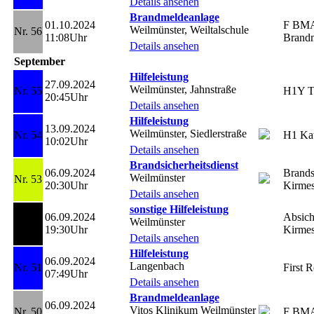
Details ansehen
Brandmeldeanlage
01.10.2024
F BM
Weilmünster, Weiltalschule
Nr. 56
11:08Uhr
Brandm
Details ansehen
September
Hilfeleistung
27.09.2024
Weilmünster, Jahnstraße
Nr. 55
H1Y T
20:45Uhr
Details ansehen
Hilfeleistung
13.09.2024
Weilmünster, Siedlerstraße
Nr. 54
H1 Kat
10:02Uhr
Details ansehen
Brandsicherheitsdienst
06.09.2024
Brands
Weilmünster
Nr. 53
20:30Uhr
Kirmes
Details ansehen
sonstige Hilfeleistung
06.09.2024
Absich
Weilmünster
Nr. 52
19:30Uhr
Kirme
Details ansehen
Hilfeleistung
06.09.2024
Langenbach
Nr. 51
First 
07:49Uhr
Details ansehen
Brandmeldeanlage
06.09.2024
Vitos Klinikum Weilmünster
Nr. 50
F BM