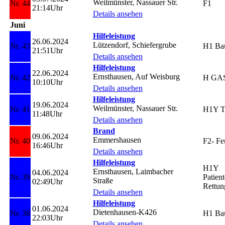
Weilmünster, Nassauer Str.
Nr. 44
F1
21:14Uhr
Details ansehen
Juni
Hilfeleistung
26.06.2024
Lützendorf, Schiefergrube
Nr. 43
H1 Ba
21:51Uhr
Details ansehen
Hilfeleistung
22.06.2024
Ernsthausen, Auf Weisburg
Nr. 42
H GAS 
10:10Uhr
Details ansehen
Hilfeleistung
19.06.2024
Weilmünster, Nassauer Str.
Nr. 41
H1Y T
11:48Uhr
Details ansehen
Brand
09.06.2024
Emmershausen
Nr. 40
F2- Feu
16:46Uhr
Details ansehen
Hilfeleistung
H1Y
Ernsthausen, Laimbacher
04.06.2024
Nr. 39
Patient
Straße
02:49Uhr
Rettun
Details ansehen
Hilfeleistung
01.06.2024
Dietenhausen-K426
Nr. 38
H1 Ba
22:03Uhr
Details ansehen