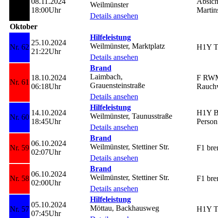
08.11.2024
Absich
Weilmünster
Nr. 63
18:00Uhr
Marti
Details ansehen
Oktober
Hilfeleistung
25.10.2024
Weilmünster, Marktplatz
Nr. 62
H1Y Tr
21:22Uhr
Details ansehen
Brand
Laimbach,
18.10.2024
F RWM
Nr. 61
Grauensteinstraße
06:18Uhr
Rauch
Details ansehen
Hilfeleistung
14.10.2024
H1Y B
Weilmünster, Taunusstraße
Nr. 60
18:45Uhr
Perso
Details ansehen
Brand
06.10.2024
Weilmünster, Stettiner Str.
Nr. 59
F1 bre
02:07Uhr
Details ansehen
Brand
06.10.2024
Weilmünster, Stettiner Str.
Nr. 58
F1 bre
02:00Uhr
Details ansehen
Hilfeleistung
05.10.2024
Möttau, Backhausweg
Nr. 57
H1Y T
07:45Uhr