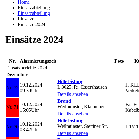
Home
Einsatzabteilung
Einsatzabteilung
Einsätze
Einsätze 2024
Einsätze 2024
Nr.
Alarmierungszeit
Foto
K
Einsatzberichte 2024
Dezember
Hilfeleistung
19.12.2024
H KL
L 3025; Ri. Essershausen
Nr. 72
09:30Uhr
Verkeh
Details ansehen
Brand
10.12.2024
F2- Feu
Weilmünster, Kläranlage
Nr. 71
15:05Uhr
Kabel
Details ansehen
Hilfeleistung
10.12.2024
Weilmünster, Stettiner Str.
Nr. 70
H1Y T
03:42Uhr
Details ansehen