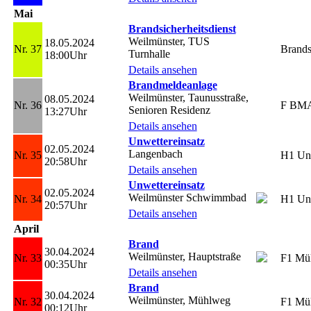
Mai
Brandsicherheitsdienst
Weilmünster, TUS
18.05.2024
Nr. 37
Brands
Turnhalle
18:00Uhr
Details ansehen
Brandmeldeanlage
Weilmünster, Taunusstraße,
08.05.2024
Nr. 36
F BM
Senioren Residenz
13:27Uhr
Details ansehen
Unwettereinsatz
02.05.2024
Langenbach
Nr. 35
H1 Un
20:58Uhr
Details ansehen
Unwettereinsatz
02.05.2024
Weilmünster Schwimmbad
Nr. 34
H1 Un
20:57Uhr
Details ansehen
April
Brand
30.04.2024
Weilmünster, Hauptstraße
Nr. 33
F1 Mül
00:35Uhr
Details ansehen
Brand
30.04.2024
Weilmünster, Mühlweg
Nr. 32
F1 Mül
00:12Uhr