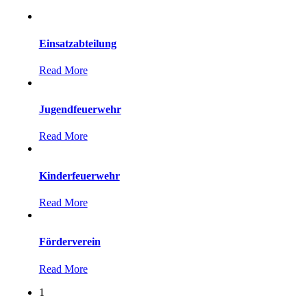
Einsatzabteilung
Read More
Jugendfeuerwehr
Read More
Kinderfeuerwehr
Read More
Förderverein
Read More
1