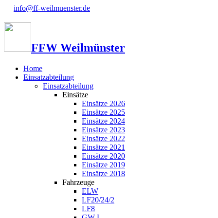
info@ff-weilmuenster.de
FFW Weilmünster
Home
Einsatzabteilung
Einsatzabteilung
Einsätze
Einsätze 2026
Einsätze 2025
Einsätze 2024
Einsätze 2023
Einsätze 2022
Einsätze 2021
Einsätze 2020
Einsätze 2019
Einsätze 2018
Fahrzeuge
ELW
LF20/24/2
LF8
GW-L