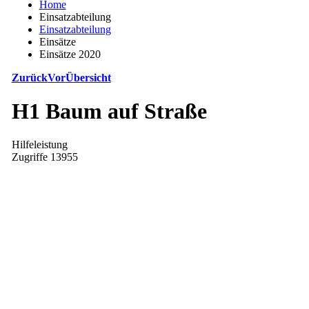
Home
Einsatzabteilung
Einsatzabteilung
Einsätze
Einsätze 2020
Zurück
Vor
Übersicht
H1 Baum auf Straße
Hilfeleistung
Zugriffe 13955