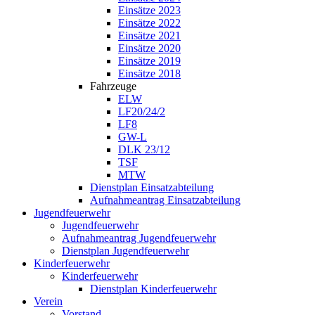
Einsätze 2023
Einsätze 2022
Einsätze 2021
Einsätze 2020
Einsätze 2019
Einsätze 2018
Fahrzeuge
ELW
LF20/24/2
LF8
GW-L
DLK 23/12
TSF
MTW
Dienstplan Einsatzabteilung
Aufnahmeantrag Einsatzabteilung
Jugendfeuerwehr
Jugendfeuerwehr
Aufnahmeantrag Jugendfeuerwehr
Dienstplan Jugendfeuerwehr
Kinderfeuerwehr
Kinderfeuerwehr
Dienstplan Kinderfeuerwehr
Verein
Vorstand