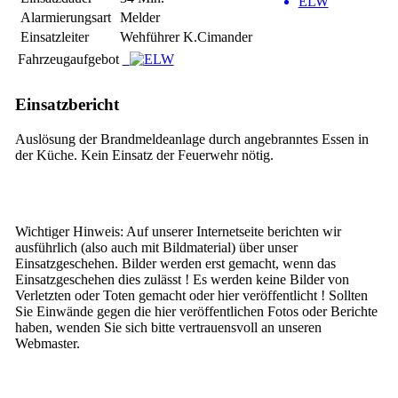
ELW
Alarmierungsart
Melder
Einsatzleiter
Wehführer K.Cimander
Fahrzeugaufgebot
Einsatzbericht
Auslösung der Brandmeldeanlage durch angebranntes Essen in
der Küche. Kein Einsatz der Feuerwehr nötig.
Wichtiger Hinweis: Auf unserer Internetseite berichten wir
ausführlich (also auch mit Bildmaterial) über unser
Einsatzgeschehen. Bilder werden erst gemacht, wenn das
Einsatzgeschehen dies zulässt ! Es werden keine Bilder von
Verletzten oder Toten gemacht oder hier veröffentlicht ! Sollten
Sie Einwände gegen die hier veröffentlichen Fotos oder Berichte
haben, wenden Sie sich bitte vertrauensvoll an unseren
Webmaster.