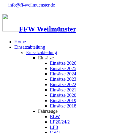
info@ff-weilmuenster.de
FFW Weilmünster
Home
Einsatzabteilung
Einsatzabteilung
Einsätze
Einsätze 2026
Einsätze 2025
Einsätze 2024
Einsätze 2023
Einsätze 2022
Einsätze 2021
Einsätze 2020
Einsätze 2019
Einsätze 2018
Fahrzeuge
ELW
LF20/24/2
LF8
GW-L