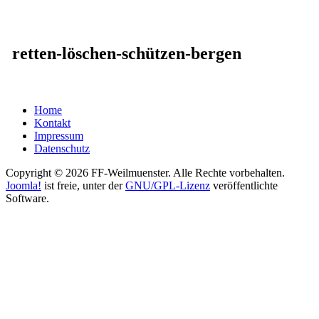
retten-löschen-schützen-bergen
Home
Kontakt
Impressum
Datenschutz
Copyright © 2026 FF-Weilmuenster. Alle Rechte vorbehalten.
Joomla!
ist freie, unter der
GNU/GPL-Lizenz
veröffentlichte
Software.