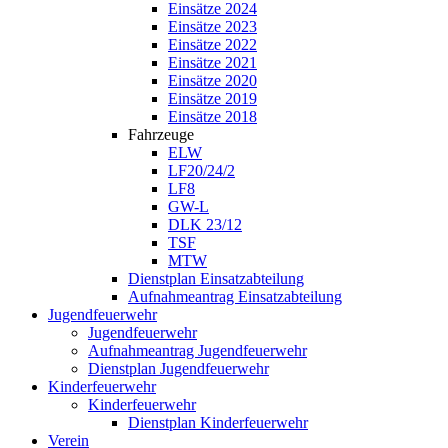
Einsätze 2024
Einsätze 2023
Einsätze 2022
Einsätze 2021
Einsätze 2020
Einsätze 2019
Einsätze 2018
Fahrzeuge
ELW
LF20/24/2
LF8
GW-L
DLK 23/12
TSF
MTW
Dienstplan Einsatzabteilung
Aufnahmeantrag Einsatzabteilung
Jugendfeuerwehr
Jugendfeuerwehr
Aufnahmeantrag Jugendfeuerwehr
Dienstplan Jugendfeuerwehr
Kinderfeuerwehr
Kinderfeuerwehr
Dienstplan Kinderfeuerwehr
Verein