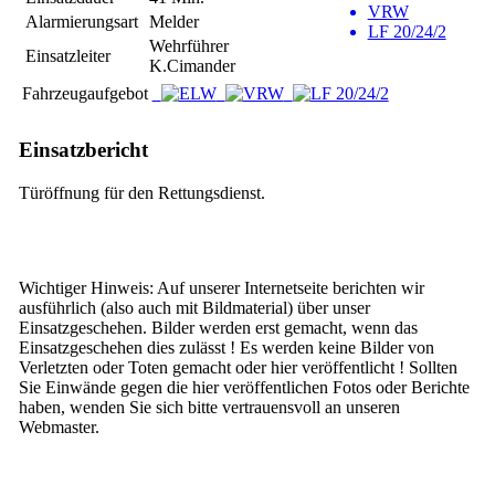
VRW
Alarmierungsart
Melder
LF 20/24/2
Wehrführer
Einsatzleiter
K.Cimander
Fahrzeugaufgebot
Einsatzbericht
Türöffnung für den Rettungsdienst.
Wichtiger Hinweis: Auf unserer Internetseite berichten wir
ausführlich (also auch mit Bildmaterial) über unser
Einsatzgeschehen. Bilder werden erst gemacht, wenn das
Einsatzgeschehen dies zulässt ! Es werden keine Bilder von
Verletzten oder Toten gemacht oder hier veröffentlicht ! Sollten
Sie Einwände gegen die hier veröffentlichen Fotos oder Berichte
haben, wenden Sie sich bitte vertrauensvoll an unseren
Webmaster.