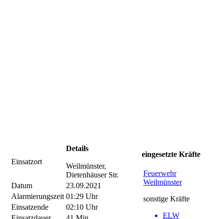
Details
eingesetzte Kräfte
Einsatzort
Weilmünster,
Feuerwehr
Dietenhäuser Str.
Weilmünster
Datum
23.09.2021
Alarmierungszeit
01:29 Uhr
sonstige Kräfte
Einsatzende
02:10 Uhr
ELW
Einsatzdauer
41 Min.